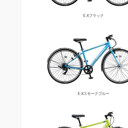
E.Xブラック
E.Xスモークブルー