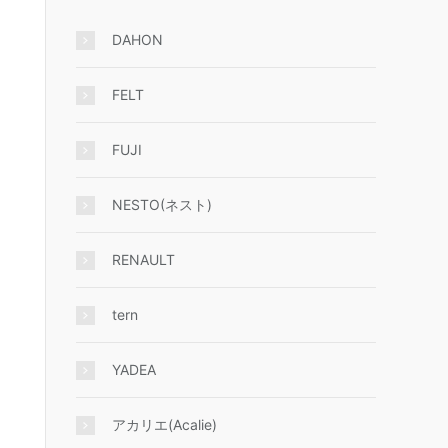
DAHON
FELT
FUJI
NESTO(ネスト)
RENAULT
tern
YADEA
アカリエ(Acalie)