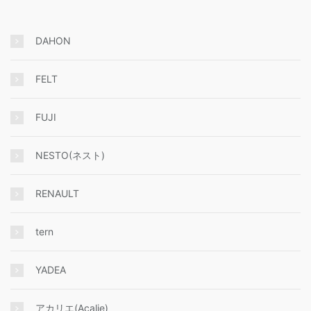
DAHON
FELT
FUJI
NESTO(ネスト)
RENAULT
tern
YADEA
アカリエ(Acalie)