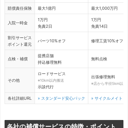
賠償責任保険
最大1億円
最大1,000万円
1万円
1万円
入院一時金
免責2日
免責14日
割引サービス
パーツ10%オフ
修理工賃10%オフ
ポイント還元
提携店舗
点検・補償
無料点検
持込修理無料
ロードサービス
出張修理無料
その他
※10km以内搬送
※店から半径5km以内
示談代行
各社詳細URL
» スタンダード安心パック
» サイクルメイト
各社の補償サービスの特徴・ポイント