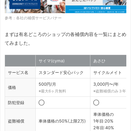
参考：各社の補償サービスバナー
まずは有名どころのショップの各補償内容を一覧にまとめ
てみました。
サイマ(cyma)
あさひ
サービス名
スタンダード安心パック
サイクルメイト
500円/月
3,000円〜/年
価格
※最大6ヶ月無料
※盗難補償のみ３年
防犯登録
◯
◯
車体価格の
盗難補償
車体価格の50%(上限2万)
1年目:20%
2年目:40%