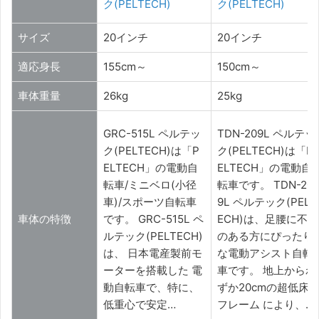
ク(PELTECH)
ク(PELTECH)
サイズ
20インチ
20インチ
適応身長
155cm～
150cm～
車体重量
26kg
25kg
GRC-515L ペルテッ
TDN-209L ペルテッ
ク(PELTECH)は「P
ク(PELTECH)は「P
ELTECH」の電動自
ELTECH」の電動自
転車/ミニベロ(小径
転車です。 TDN-20
車)/スポーツ自転車
9L ペルテック(PELT
車体の特徴
です。 GRC-515L ペ
ECH)は、足腰に不安
ルテック(PELTECH)
のある方にぴったり
は、 日本電産製前モ
な電動アシスト自転
ーターを搭載した 電
車です。 地上からわ
動自転車で、特に、
ずか20cmの超低床
低重心で安定…
フレーム により、…