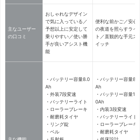
おしゃれなデザイン
で気に入っている／
便利な前かご／安心
主なユーザー
予想以上に安定して
の夜道を照らすライ
の口コミ
乗りやすい／使い勝
ト／直観的な手元ス
手が良いアシスト機
イッチ
能
・バッテリー容量8.0
・バッテリー容量8.0
Ah
Ah
・外装7段変速
・バッテリー容量12.
・バッテリーライト
0Ah
・ローラーブレーキ
・内装3段変速
・耐磨耗タイヤ
・バッテリーライト
・リング錠
・ローラーブレーキ
・ベル
・耐磨耗タイヤ
主な機能
・反射板
・低床設計