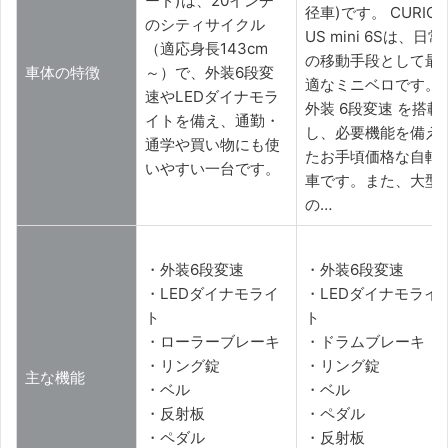
ード)は、20インチ
径車)です。 CURIO
のシティサイクル
US mini 6Sは、日常
（適応身長143cm
の移動手段として最
車体の特徴
～）で、外装6段変
適なミニベロです。
速やLEDダイナモラ
外装 6段変速 を搭載
イトを備え、通勤・
し、必要機能を備え
通学や買い物にも使
たお手頃価格な自転
いやすい一台です。
車です。また、大型
の…
・外装6段変速
・外装6段変速
・LEDダイナモライ
・LEDダイナモライ
ト
ト
・ローラーブレーキ
・ドラムブレーキ
・リング錠
・リング錠
主な機能
・ベル
・ベル
・反射板
・ペダル
・ペダル
・反射板