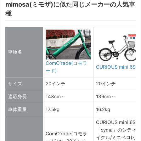
mimosa(ミモザ)に似た同じメーカーの人気車
種
車種名
ComO’rade(コモラ
CURIOUS mini 6S
ード)
サイズ
20インチ
20インチ
適応身長
143cm～
139cm～
車体重量
17.5kg
16.2kg
CURIOUS mini 6Sは
「cyma」のシティサ
ComO’rade(コモラ
イクル/ミニベロ(小