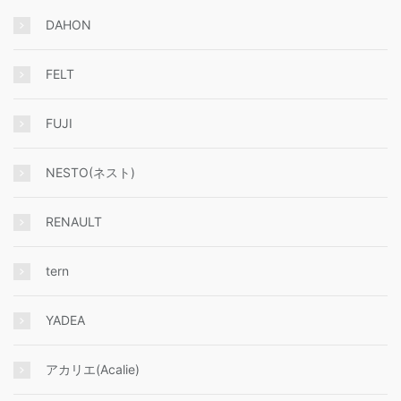
DAHON
FELT
FUJI
NESTO(ネスト)
RENAULT
tern
YADEA
アカリエ(Acalie)