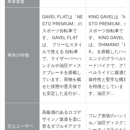
車体重量
GAVEL FLATは「NE
KING GAVELは「NE
STO PREMIUM」の
STO PREMIUM」の
スポーツ自転車で
スポーツ自転車で
す。 GAVEL FLAT
す。 KING GAVEL
は、 フリーなスタイ
は、 SHIMANO「GR
ルで使える 自転車
X」 を搭載したハイ
車体の特徴
で、ライザーバーハ
エンドのグラベルロ
ンドルや油圧ディス
ードバイクで、グラ
クブレーキを搭載し
ベルライドに最適な
ています。荷物を載
操作性と堅牢な構造
せた状態や悪天候で
を特徴としていま
も安定した走行が…
す。油圧デ…
高級感のあるロゴデ
フレア形状のハンド
ザイン／坂道を楽に
ル／油圧ディスクブ
主なユーザー
登るダブルギアクラ
レーキ／グラベルラ