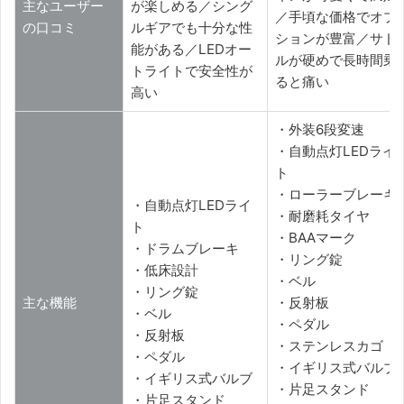
主なユーザー
が楽しめる／シング
／手頃な価格でオプ
の口コミ
ルギアでも十分な性
ションが豊富／サド
能がある／LEDオー
ルが硬めで長時間乗
トライトで安全性が
ると痛い
高い
・外装6段変速
・自動点灯LEDライ
ト
・ローラーブレーキ
・自動点灯LEDライ
・耐磨耗タイヤ
ト
・BAAマーク
・ドラムブレーキ
・リング錠
・低床設計
・ベル
・リング錠
主な機能
・反射板
・ベル
・ペダル
・反射板
・ステンレスカゴ
・ペダル
・イギリス式バルブ
・イギリス式バルブ
・片足スタンド
・片足スタンド