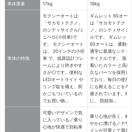
車体重量
17kg
18kg
モクシーオートは
ギムレット 6Sオート
「サカモトテクノ」
は「サカモトテク
のシティサイクル/ミ
ノ」のシティサイク
ニベロ(小径車)で
ルです。 ギムレット
す。 モクシーオート
6Sオートは、通勤や
は、 20インチの小径
通学に最適なシティ
車体の特徴
車 で、低床設計フレ
サイクルです。 落ち
ームにより跨ぎやす
着いたカラー と高耐
さが◎です。便利な
久なパーツを採用し
LEDオートライト や
ており、毎日の使用
リング錠を備え、前
にも耐えることを考
かごもついているの
慮されています。特
でお買い物…
に、 防錆加…
可愛いデザインで気
乗り心地が良く、軽
に入っている／乗り
やかに漕げる／デザ
心地が快適で自転車
インが可愛くて満足